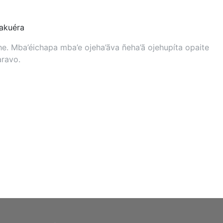
kuéra
. Mba’éichapa mba’e ojeha’ãva ñeha’ã ojehupíta opaite
aravo.