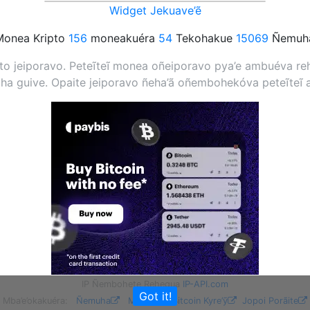
Widget Jekuave’ẽ
onea Kripto
156
moneakuéra
54
Tekohakue
15069
Ñemuha
 jeiporavo. Peteĩteĩ monea oñeiporavo pya’e ambuéva rehe
a guive. Opaite jeiporavo ñeha’ã oñembohekóva peteĩteĩ 
IP Ñembohete Rehegua
IP-API.com
Got it!
Mba’e’okakuéra:
Ñemuha
Mining
Bitcoin Kyre’ỹ
Jopoi Porãite