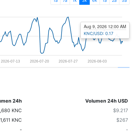
1a
7a
1k
3k
6k
1a
2a
5a
Aug 9, 2026 12:00 AM
KNC/USD: 0.17
2026-07-13
2026-07-20
2026-07-27
2026-08-03
umen 24h
Volumen 24h USD
,680 KNC
$9.217
1,611 KNC
$267
-
-