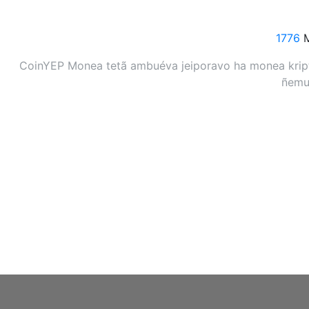
1776
M
CoinYEP Monea tetã ambuéva jeiporavo ha monea kripto
ñemuh