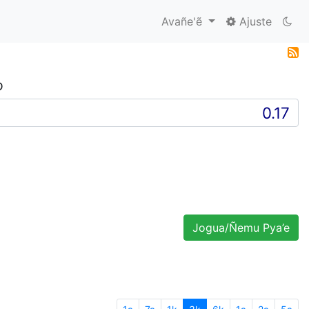
Avañe'ẽ
Ajuste
D
Jogua/Ñemu Pya’e