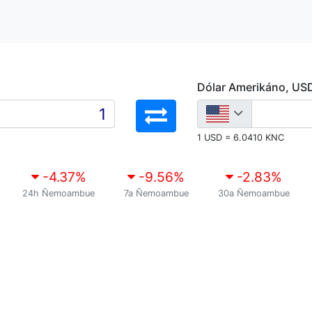
Dólar Amerikáno, US
1 USD = 6.0410 KNC
-4.37
%
-9.56
%
-2.83
%
24h Ñemoambue
7a Ñemoambue
30a Ñemoambue