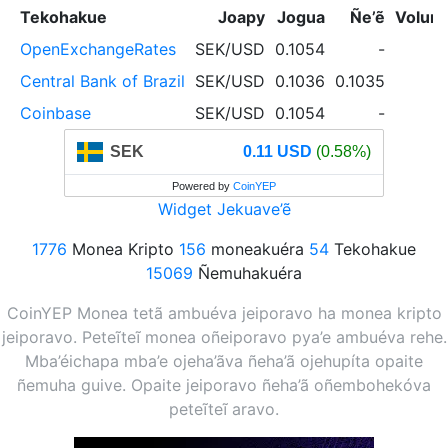
Tekohakue
Joapy
Jogua
Ñe’ẽ
Volum
OpenExchangeRates
SEK/USD
0.1054
-
Central Bank of Brazil
SEK/USD
0.1036
0.1035
Coinbase
SEK/USD
0.1054
-
SEK
0.11 USD
(0.58%)
Powered by
CoinYEP
Widget Jekuave’ẽ
1776
Monea Kripto
156
moneakuéra
54
Tekohakue
15069
Ñemuhakuéra
CoinYEP Monea tetã ambuéva jeiporavo ha monea kripto
jeiporavo. Peteĩteĩ monea oñeiporavo pya’e ambuéva rehe.
Mba’éichapa mba’e ojeha’ãva ñeha’ã ojehupíta opaite
ñemuha guive. Opaite jeiporavo ñeha’ã oñembohekóva
peteĩteĩ aravo.