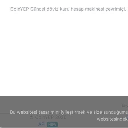
CoinYEP Güncel döviz kuru hesap makinesi çevrimiçi. D
Ka
Bu websitesi tasarımını iyileştirmek ve size sunduğumuz
© CoinYEP 2026
websitesindeki
API
NEW