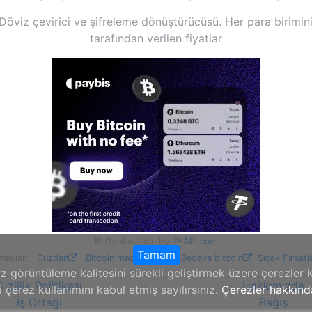
öviz çevirici ve şifreleme dönüştürücüsü. Her para birimin
tarafından verilen fiyatlar
IP Geolocation by
IP-API.com
Tamam
ynaklar:
Cüzdan
Bitcoin madenciliği
Bedava bitcoin
Sıcak Fırsatl
 görüntüleme kalitesini sürekli geliştirmek üzere çerezler k
Gizlilik Politikası
Hakkımızda
 çerez kullanımını kabul etmiş sayılırsınız.
Çerezler hakkınd
İş Ortağı
Bağış