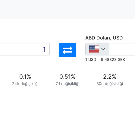
ABD Doları, USD
1 USD = 9.48823 SEK
0.1
%
0.51
%
2.2
%
24h değişikliği
7d değişikliği
30d değişikliği