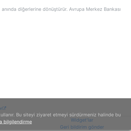
i anında diğerlerine dönüştürür. Avrupa Merkez Bankası
ar
ullanır. Bu siteyi ziyaret etmeyi sürdürmeniz halinde bu
Widget'lar
a bilgilendirme
Geri bildirim gönder