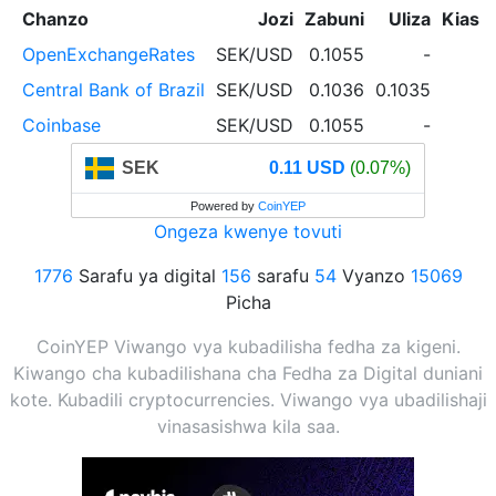
Chanzo
Jozi
Zabuni
Uliza
Kiasi 
OpenExchangeRates
SEK/USD
0.1055
-
Central Bank of Brazil
SEK/USD
0.1036
0.1035
Coinbase
SEK/USD
0.1055
-
SEK
0.11 USD
(0.07%)
Powered by
CoinYEP
Ongeza kwenye tovuti
1776
Sarafu ya digital
156
sarafu
54
Vyanzo
15069
Picha
CoinYEP Viwango vya kubadilisha fedha za kigeni.
Kiwango cha kubadilishana cha Fedha za Digital duniani
kote. Kubadili cryptocurrencies. Viwango vya ubadilishaji
vinasasishwa kila saa.