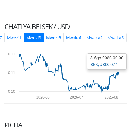
CHATI YA BEI
SEK / USD
7
Mwezi1
Mwezi3
Mwezi6
Mwaka1
Mwaka2
Mwaka5
0.11
8 Ago 2026 00:00
SEK/USD: 0.11
0.11
0.10
2026-06
2026-07
2026-08
PICHA