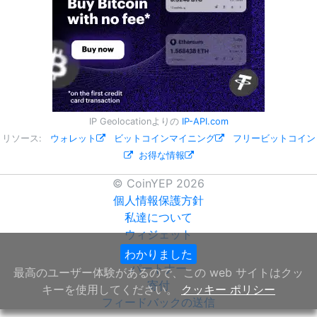
IP Geolocationよりの
IP-API.com
リソース:
ウォレット
ビットコインマイニング
フリービットコイン
お得な情報
© CoinYEP 2026
個人情報保護方針
私達について
ウィジェット
API
わかりました
NEW
パートナー
最高のユーザー体験があるので、この web サイトはクッ
寄付
キーを使用してください。
クッキー ポリシー
フィードバックの送信