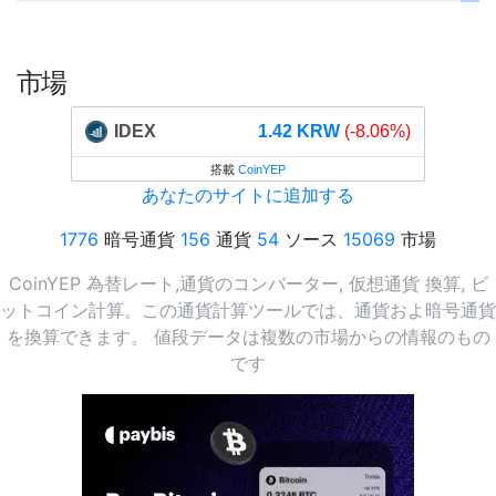
市場
IDEX
1.42 KRW
(-8.06%)
搭載
CoinYEP
あなたのサイトに追加する
1776
暗号通貨
156
通貨
54
ソース
15069
市場
CoinYEP 為替レート,通貨のコンバーター, 仮想通貨 換算, ビ
ットコイン計算。この通貨計算ツールでは、通貨およ暗号通貨
を換算できます。 値段データは複数の市場からの情報のもの
です