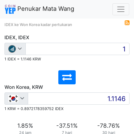
Penukar Mata Wang
IDEX ke Won Korea kadar pertukaran
IDEX, IDEX
1 IDEX = 1.1146 KRW
Won Korea, KRW
1 KRW = 0.8972178359752 IDEX
1.85
%
-37.51
%
-78.76
%
24 jam
7 hari
30 hari