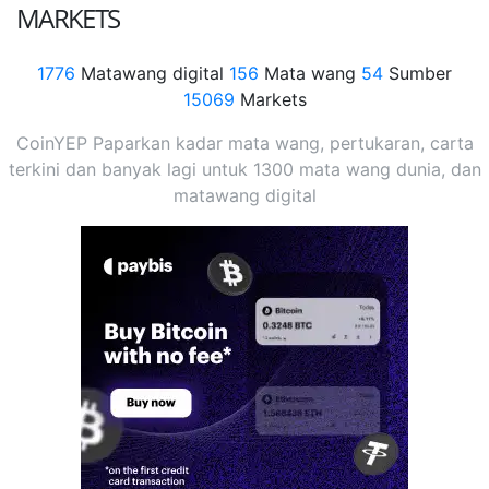
MARKETS
1776
Matawang digital
156
Mata wang
54
Sumber
15069
Markets
CoinYEP Paparkan kadar mata wang, pertukaran, carta
terkini dan banyak lagi untuk 1300 mata wang dunia, dan
matawang digital