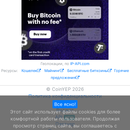
Геолокации, по
IP-API.com
Ресурсы:
Кошелек
Майнинг
Бесплатные биткоины
Горячие
предложения
© CoinYEP 2026
Политика конфиденциальности
О нас
Все ясно!
Виджет
Этот сайт использует файлы cookies для более
API
NEW
комфортной работы пользователя. Продолжая
Партнер
просмотр страниц сайта, вы соглашаетесь с