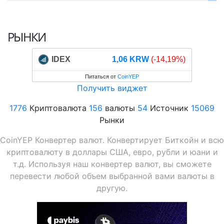
РЫНКИ
IDEX
1,06 KRW
(-14,19%)
Питаться от
CoinYEP
Получить виджет
1776
Криптовалюта
156
валюты
54
Источник
15069
Рынки
CoinYEP Конвертер валют. Конвертирует Биткойн и всю
криптовалюту в доллары США, евро, рубли и юани и
т.д. Используя наш конвертер валют, вы сможете
перевести любой объем выбранной вами валюты в
другую.