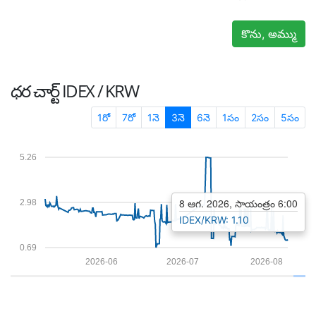
కొను, అమ్ము
ధర చార్ట్
IDEX / KRW
1రో
7రో
1నె
3నె
6నె
1సం
2సం
5సం
5.26
8 ఆగ. 2026, సాయంత్రం 6:00
2.98
IDEX/KRW: 1.10
0.69
2026-06
2026-07
2026-08