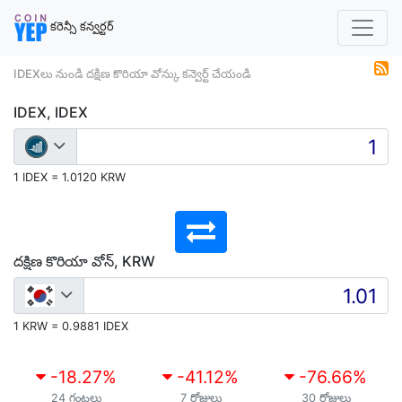
కరెన్సీ కన్వర్టర్
IDEXలు నుండి దక్షిణ కొరియా వోన్కు కన్వెర్ట్ చేయండి
IDEX, IDEX
1 IDEX = 1.0120 KRW
దక్షిణ కొరియా వోన్, KRW
1 KRW = 0.9881 IDEX
-18.27
%
-41.12
%
-76.66
%
24 గంటలు
7 రోజులు
30 రోజులు