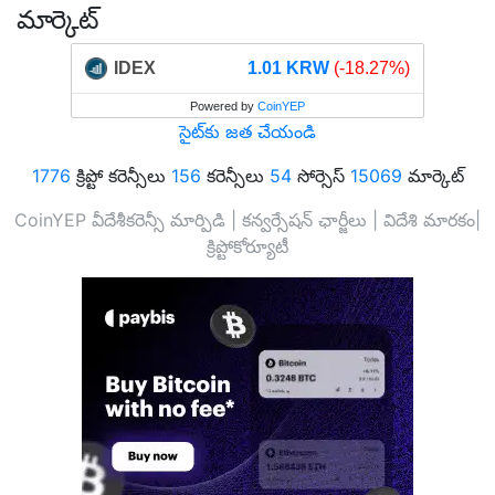
మార్కెట్
IDEX
1.01 KRW
(-18.27%)
Powered by
CoinYEP
సైట్‌కు జత చేయండి
1776
క్రిప్టో కరెన్సీలు
156
కరెన్సీలు
54
సోర్సెస్
15069
మార్కెట్
CoinYEP వీదేశీకరెన్సీ మార్పిడి | కన్వర్సేషన్ ఛార్జీలు | విదేశి మారకం|
క్రిప్టోకోర్యూటీ