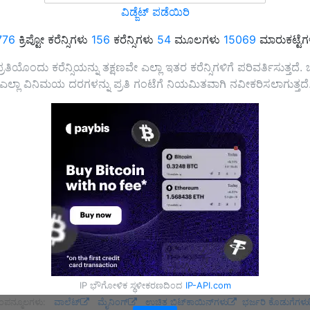
ವಿಡ್ಜೆಟ್ ಪಡೆಯಿರಿ
776
ಕ್ರಿಪ್ಟೋ ಕರೆನ್ಸಿಗಳು
156
ಕರೆನ್ಸಿಗಳು
54
ಮೂಲಗಳು
15069
ಮಾರುಕಟ್ಟೆಗ
್ರತಿಯೊಂದು ಕರೆನ್ಸಿಯನ್ನು ತಕ್ಷಣವೇ ಎಲ್ಲಾ ಇತರ ಕರೆನ್ಸಿಗಳಿಗೆ ಪರಿವರ್ತಿಸುತ್ತದ
ಎಲ್ಲಾ ವಿನಿಮಯ ದರಗಳನ್ನು ಪ್ರತಿ ಗಂಟೆಗೆ ನಿಯಮಿತವಾಗಿ ನವೀಕರಿಸಲಾಗುತ್ತದೆ
IP ಭೌಗೋಳಿಕ ಸ್ಥಳೀಕರಣದಿಂದ
IP-API.com
ಂಪನ್ಮೂಲಗಳು:
ವಾಲೆಟ್
ಮೈನಿಂಗ್
ಉಚಿತ ಬಿಟ್‌ಕಾಯಿನ್‌ಗಳು
ಭರ್ಜರಿ ಕೊಡುಗೆಗಳು