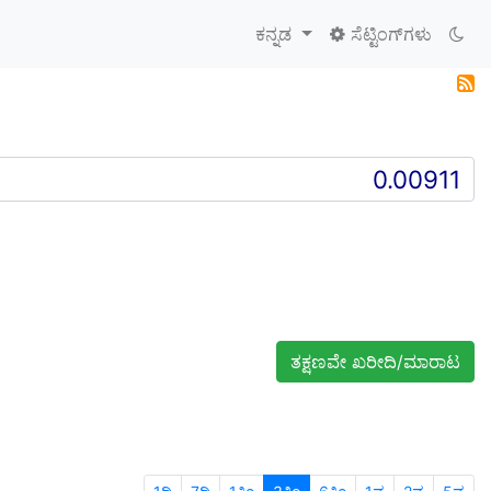
ಕನ್ನಡ
ಸೆಟ್ಟಿಂಗ್‌ಗಳು
ತಕ್ಷಣವೇ ಖರೀದಿ/ಮಾರಾಟ