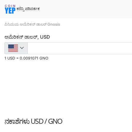
ಕರೆನ್ಸಿ ಪರಿವರ್ತಕ
ವಿನಿಮಯ ಅಮೆರಿಕನ್ ಡಾಲರ್ Gnosis
ಅಮೆರಿಕನ್ ಡಾಲರ್, USD
1 USD = 0.0091071 GNO
ನಕಾಶೆಗಳು
USD / GNO