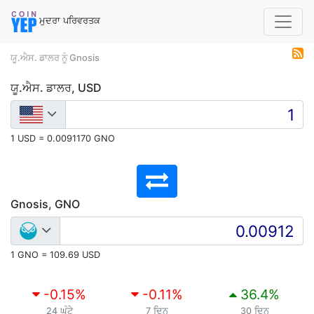
ਮੁਦਰਾ ਪਰਿਵਰਤਕ
ਯੂ.ਐਸ. ਡਾਲਰ ਨੂੰ Gnosis
ਯੂ.ਐਸ. ਡਾਲਰ, USD
1 USD = 0.0091170 GNO
Gnosis, GNO
1 GNO = 109.69 USD
-0.15
%
-0.11
%
36.4
%
24 ਘੰਟੇ
7 ਦਿਨ
30 ਦਿਨ