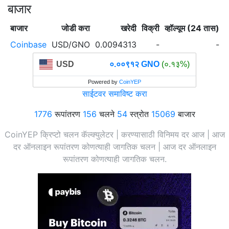
बाजार
बाजार
जोडी करा
खरेदी
विक्री
व्हॉल्यूम (24 तास)
व
Coinbase
USD/GNO
0.0094313
-
-
USD
०.००९१२ GNO
(०.१३%)
Powered by
CoinYEP
साईटवर समाविष्ट करा
1776
रूपांतरण
156
चलने
54
स्त्रोत
15069
बाजार
CoinYEP क्रिप्टो चलन कॅल्क्युलेटर | करण्यासाठी विनिमय दर आज | आज
दर ऑनलाइन रूपांतरण कोणत्याही जागतिक चलन | आज दर ऑनलाइन
रूपांतरण कोणत्याही जागतिक चलन.