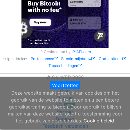
IP Geolocation by
IP-API.com
Hulpmiddelen:
Portemonnee
Bitcoin-mijnbouw
Gratis bitcoin
Topaanbiedingen
© CoinYEP 2026
Privacybeleid
Voortzetten
Over
Deze website maakt gebruik van cookies om het
Widget
gebruik van de website te meten en u een betere
API
NEW
gebruikservaring te bieden. Door gebruik te blijven
Partner
maken van deze website, geeft u toestemming voor
Doneren
het gebruik van deze cookies.
Cookie beleid
Feedback verzenden