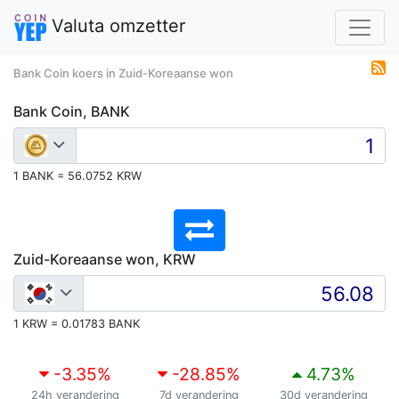
Valuta omzetter
Bank Coin koers in Zuid-Koreaanse won
Bank Coin, BANK
1 BANK = 56.0752 KRW
Zuid-Koreaanse won, KRW
1 KRW = 0.01783 BANK
-3.35
%
-28.85
%
4.73
%
24h verandering
7d verandering
30d verandering