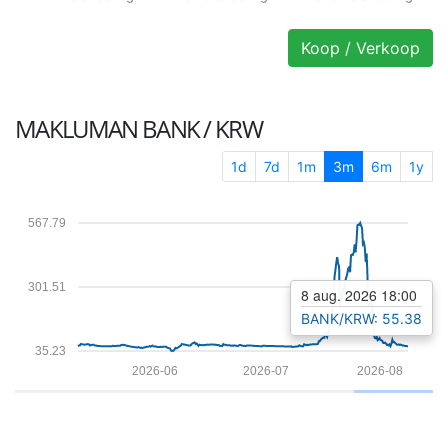
Koop / Verkoop
MAKLUMAN
BANK / KRW
1d
7d
1m
3m
6m
1y
567.79
301.51
8 aug. 2026 18:00
BANK/KRW: 55.38
35.23
2026-06
2026-07
2026-08