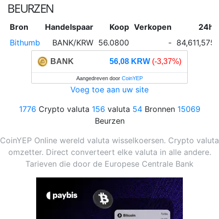
BEURZEN
Bron
Handelspaar
Koop
Verkopen
24h a
Bithumb
BANK/KRW
56.0800
-
84,611,575
BANK
56,08 KRW
(-3,37%)
Aangedreven door
CoinYEP
Voeg toe aan uw site
1776
Crypto valuta
156
valuta
54
Bronnen
15069
Beurzen
CoinYEP Online wereld valuta wisselkoersen. Crypto valuta
omzetter. Direct converteert elke valuta in alle andere.
Tarieven die door de Europese Centrale Bank