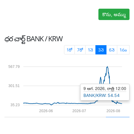
కొను, అమ్ము
ధర చార్ట్
BANK / KRW
1రో
7రో
1నె
3నె
6నె
1సం
567.79
301.51
9 ఆగ. 2026, రాత్రి 12:00
BANK/KRW: 54.54
35.23
2026-06
2026-07
2026-08