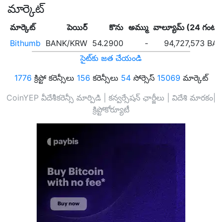
మార్కెట్
మార్కెట్
పెయిర్
కొను
అమ్ము
వాల్యూమ్ (24 గంటల
Bithumb
BANK/KRW
54.2900
-
94,727,573 BA
సైట్‌కు జత చేయండి
1776
క్రిప్టో కరెన్సీలు
156
కరెన్సీలు
54
సోర్సెస్
15069
మార్కెట్
CoinYEP వీదేశీకరెన్సీ మార్పిడి | కన్వర్సేషన్ ఛార్జీలు | విదేశి మారకం|
క్రిప్టోకోర్యూటీ