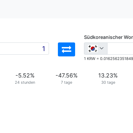
Südkoreanischer Wo
1 KRW = 0.016256235184
-5.52
%
-47.56
%
13.23
%
24 stunden
7 tage
30 tage