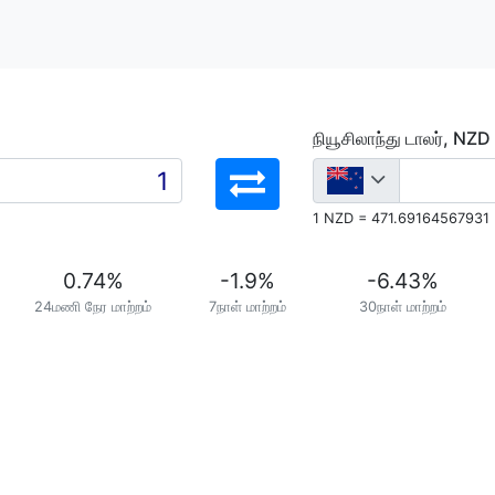
நியூசிலாந்து டாலர், NZD
1 NZD = 471.69164567931
0.74
%
-1.9
%
-6.43
%
24மணி நேர மாற்றம்
7நாள் மாற்றம்
30நாள் மாற்றம்