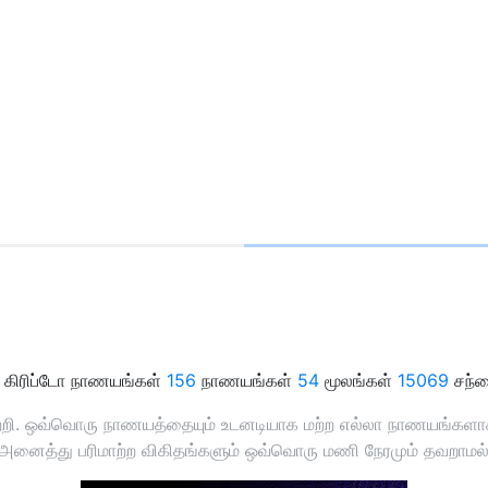
கிரிப்டோ நாணயங்கள்
156
நாணயங்கள்
54
மூலங்கள்
15069
சந்த
ற்றி. ஒவ்வொரு நாணயத்தையும் உடனடியாக மற்ற எல்லா நாணயங்களாக ம
 அனைத்து பரிமாற்ற விகிதங்களும் ஒவ்வொரு மணி நேரமும் தவறாமல் பு