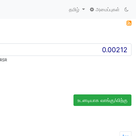
தமிழ்
அமைப்புகள்
 RSR
உடனடியாக வாங்கு/விற்கு