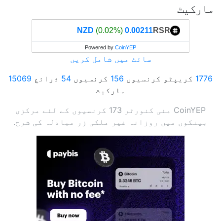
مارکیٹ
(0.02%)
0.00211 NZD
RSR
Powered by
CoinYEP
سائٹ میں شامل کریں
1776
کریپٹو کرنسیوں
156
کرنسیوں
54
ذرائع
15069
مارکیٹ
CoinYEP منی کنورٹر 173 کرنسیوں کے لئے مرکزی
بینکوں میں روزانہ غیر ملکی زر مبادلہ کی شرح.