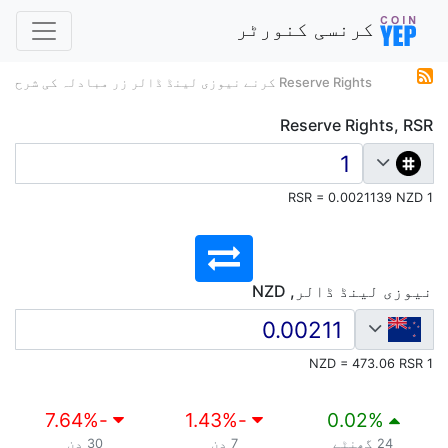
کرنسی کنورٹر
Reserve Rights کرنے نیوزی لینڈ ڈالر زر مبادلہ کی شرح
Reserve Rights, RSR
1 RSR = 0.0021139 NZD
نیوزی لینڈ ڈالر, NZD
1 NZD = 473.06 RSR
%
-7.64
%
-1.43
0.02
%
24 گھنٹے
7 دن
30 دن