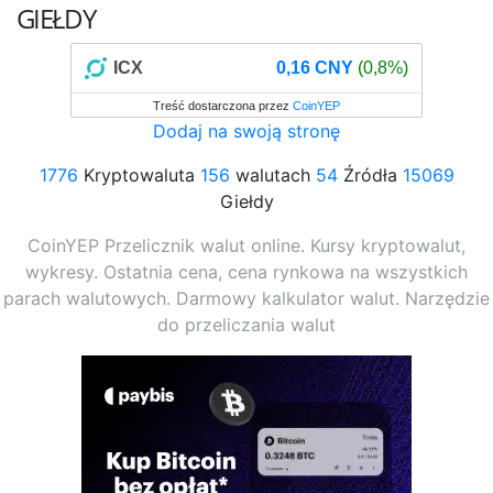
GIEŁDY
ICX
0,16 CNY
(0,8%)
Treść dostarczona przez
CoinYEP
Dodaj na swoją stronę
1776
Kryptowaluta
156
walutach
54
Źródła
15069
Giełdy
CoinYEP Przelicznik walut online. Kursy kryptowalut,
wykresy. Ostatnia cena, cena rynkowa na wszystkich
parach walutowych. Darmowy kalkulator walut. Narzędzie
do przeliczania walut