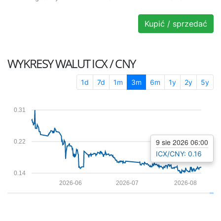
Kupić / sprzedać
WYKRESY WALUT
ICX / CNY
1d
7d
1m
3m
6m
1y
2y
5y
0.31
9 sie 2026 06:00
0.22
ICX/CNY: 0.16
0.14
2026-06
2026-07
2026-08