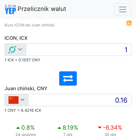
Przelicznik walut
Kurs ICON do Juan chiński
ICON, ICX
1 ICX = 0.1557 CNY
Juan chiński, CNY
1 CNY = 6.4216 ICX
0.8
%
8.19
%
-6.34
%
24 godziny
7 dni
30 dni