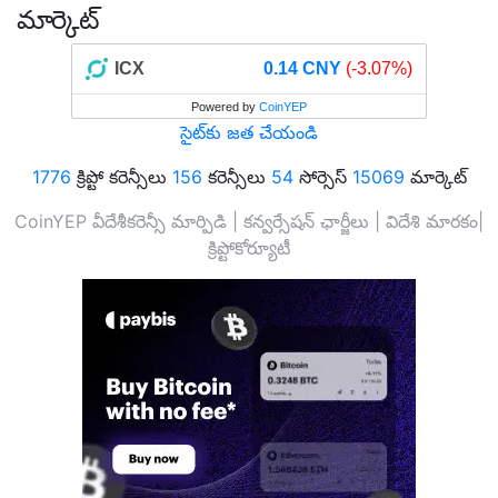
మార్కెట్
ICX
0.14 CNY
(-3.07%)
Powered by
CoinYEP
సైట్‌కు జత చేయండి
1776
క్రిప్టో కరెన్సీలు
156
కరెన్సీలు
54
సోర్సెస్
15069
మార్కెట్
CoinYEP వీదేశీకరెన్సీ మార్పిడి | కన్వర్సేషన్ ఛార్జీలు | విదేశి మారకం|
క్రిప్టోకోర్యూటీ