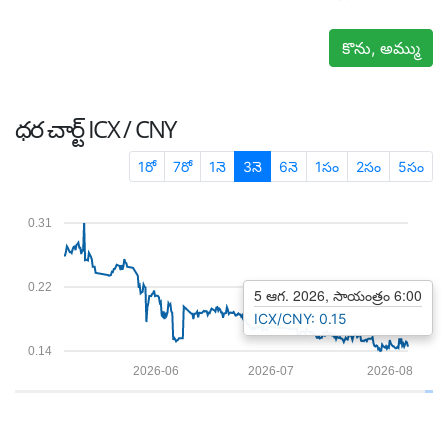
కొను, అమ్ము
ధర చార్ట్
ICX / CNY
1రో
7రో
1నె
3నె
6నె
1సం
2సం
5సం
0.31
0.22
5 ఆగ. 2026, సాయంత్రం 6:00
ICX/CNY: 0.15
0.14
2026-06
2026-07
2026-08