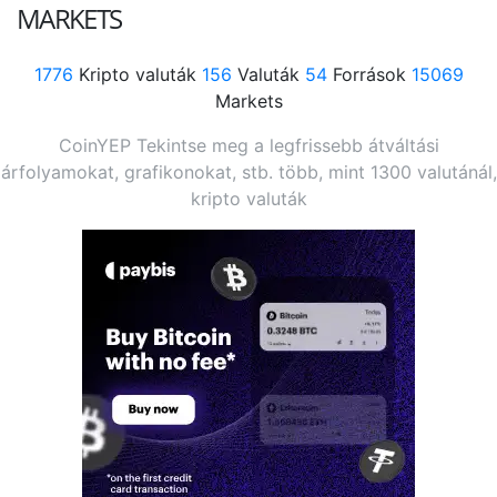
MARKETS
1776
Kripto valuták
156
Valuták
54
Források
15069
Markets
CoinYEP Tekintse meg a legfrissebb átváltási
árfolyamokat, grafikonokat, stb. több, mint 1300 valutánál,
kripto valuták