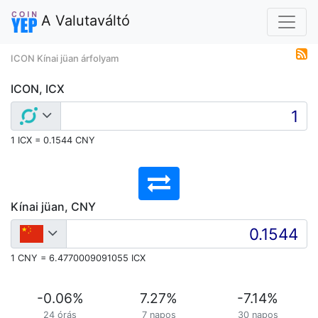
A Valutaváltó
ICON Kínai jüan árfolyam
ICON, ICX
1 ICX = 0.1544 CNY
Kínai jüan, CNY
1 CNY = 6.4770009091055 ICX
-0.06
%
7.27
%
-7.14
%
24 órás
7 napos
30 napos