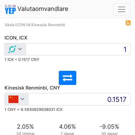
Valutaomvandlare
Växla ICON till Kinesisk Renminbi
ICON, ICX
1 ICX = 0.1517 CNY
Kinesisk Renminbi, CNY
1 CNY = 6.5930829638031 ICX
2.05
%
4.06
%
-9.05
%
24 timmar
7 dagar
30 dagar