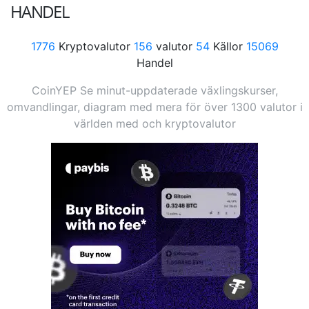
HANDEL
1776
Kryptovalutor
156
valutor
54
Källor
15069
Handel
CoinYEP Se minut-uppdaterade växlingskurser,
omvandlingar, diagram med mera för över 1300 valutor i
världen med och kryptovalutor