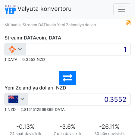
Valyuta konvertoru
Mübadilə Streamr DATAcoin Yeni Zelandiya dolları
Streamr DATAcoin, DATA
1 DATA = 0.3552 NZD
Yeni Zelandiya dolları, NZD
1 NZD = 2.8151512569369 DATA
-0.13
%
-3.6
%
-26.11
%
24 saat dəyişiklik
7 gün dəyişiklik
30 gün dəyişiklik