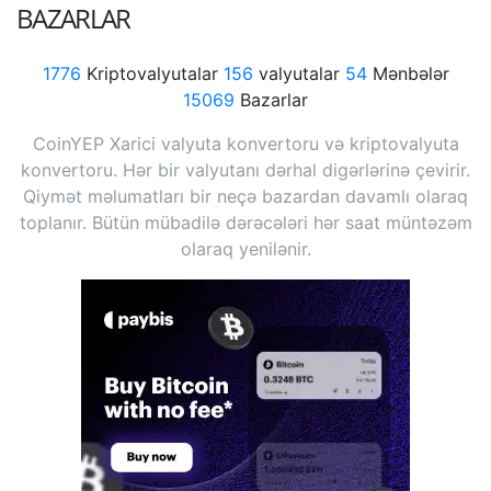
BAZARLAR
1776
Kriptovalyutalar
156
valyutalar
54
Mənbələr
15069
Bazarlar
CoinYEP Xarici valyuta konvertoru və kriptovalyuta
konvertoru. Hər bir valyutanı dərhal digərlərinə çevirir.
Qiymət məlumatları bir neçə bazardan davamlı olaraq
toplanır. Bütün mübadilə dərəcələri hər saat müntəzəm
olaraq yenilənir.