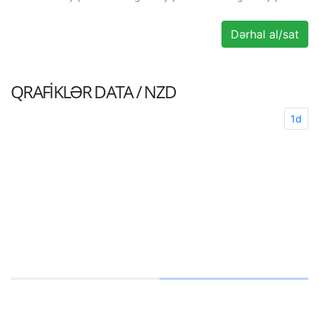
Dərhal al/sat
QRAFIKLƏR
DATA / NZD
1d