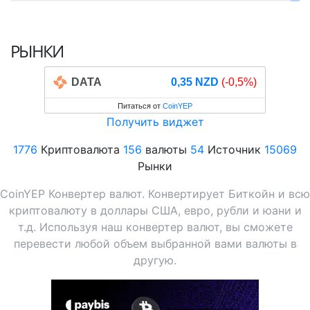
РЫНКИ
DATA
0,35 NZD
(-0,5%)
Питаться от
CoinYEP
Получить виджет
1776
Криптовалюта
156
валюты
54
Источник
15069
Рынки
CoinYEP Конвертер валют. Конвертирует Биткойн и всю
криптовалюту в доллары США, евро, рубли и юани и
т.д. Используя наш конвертер валют, вы сможете
перевести любой объем выбранной вами валюты в
другую.