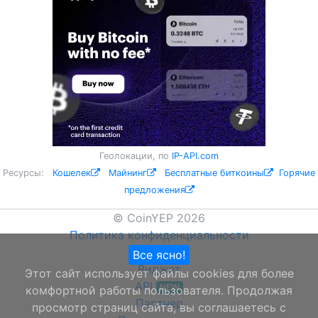
Геолокации, по
IP-API.com
Ресурсы:
Кошелек
Майнинг
Бесплатные биткоины
Горячие
предложения
© CoinYEP 2026
Политика конфиденциальности
О нас
Все ясно!
Виджет
Этот сайт использует файлы cookies для более
API
NEW
комфортной работы пользователя. Продолжая
Партнер
просмотр страниц сайта, вы соглашаетесь с