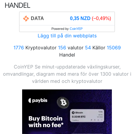
HANDEL
DATA
0,35 NZD
(−0,49%)
Powered by
CoinYEP
Lägg till på din webbplats
1776
Kryptovalutor
156
valutor
54
Källor
15069
Handel
CoinYEP Se minut-uppdaterade växlingskurser,
omvandlingar, diagram med mera för över 1300 valutor i
världen med och kryptovalutor