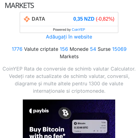
MARKETS
DATA
0,35 NZD
(-0,82%)
Powered by
CoinYEP
Adăugați în website
1776
Valute criptate
156
Monede
54
Surse
15069
Markets
CoinYEP Rata de conversie de schimb valutar Calculator.
Vedeți rate actualizate de schimb valutar, conversii,
diagrame și multe altele pentru 1300 de valute
internaționale si criptomonede.