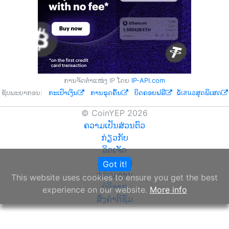
ການຈັດຕຳແໜ່ງ IP ໂດຍ
IP-API.com
ຊັບພະຍາກອນ:
ກະເປົາເງິນ
ການຂຸດຄົ້ນ
ບິດຄອຍຟຣີ
ຂໍ້เสนอສຸດພິເສດ
© CoinYEP 2026
ຄວາມເປັນສ່ວນຕົວ
ກ່ຽວກັບ
ວິດເຈັດ
API
Got it!
NEW
ຄູ່ຮ່ວມງານ
This website uses cookies to ensure you get the best
ບໍລິຈາກ
experience on our website.
More info
ສົ່ງຄຳຕິຊົມ