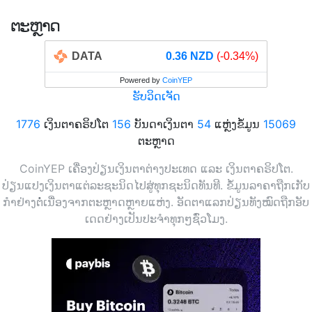
ຕະຫຼາດ
DATA
0.36 NZD
(-0.34%)
Powered by
CoinYEP
ຮັບວິດເຈັດ
1776
ເງິນຕາຄຣິປໂຕ
156
ບັນດາເງິນຕາ
54
ແຫຼ່ງຂໍ້ມູນ
15069
ຕະຫຼາດ
CoinYEP ເຄື່ອງປ່ຽນເງິນຕາຕ່າງປະເທດ ແລະ ເງິນຕາຄຣິປໂຕ.
ປ່ຽນແປງເງິນຕາແຕ່ລະຊະນິດໄປສູ່ທຸກຊະນິດທັນທີ. ຂໍ້ມູນລາຄາຖືກເກັບ
ກຳຢ່າງຕໍ່ເນື່ອງຈາກຕະຫຼາດຫຼາຍແຫ່ງ. ອັດຕາແລກປ່ຽນທັງໝົດຖືກອັບ
ເດດຢ່າງເປັນປະຈຳທຸກໆຊົ່ວໂມງ.