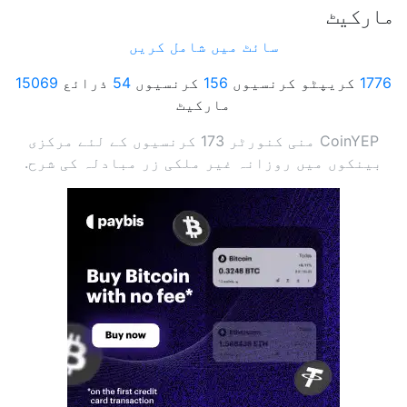
مارکیٹ
سائٹ میں شامل کریں
1776
کریپٹو کرنسیوں
156
کرنسیوں
54
ذرائع
15069
مارکیٹ
CoinYEP منی کنورٹر 173 کرنسیوں کے لئے مرکزی
بینکوں میں روزانہ غیر ملکی زر مبادلہ کی شرح.