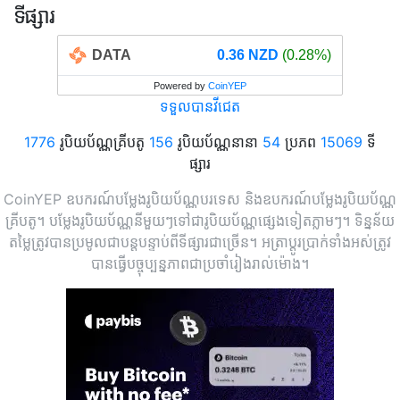
ទីផ្សារ
DATA
0.36 NZD
(0.28%)
Powered by
CoinYEP
ទទួលបានវីជេត
1776
រូបិយប័ណ្ណគ្រីបតូ
156
រូបិយប័ណ្ណនានា
54
ប្រភព
15069
ទី
ផ្សារ
CoinYEP ឧបករណ៍បម្លែងរូបិយប័ណ្ណបរទេស និងឧបករណ៍បម្លែងរូបិយប័ណ្ណ
គ្រីបតូ។ បម្លែងរូបិយប័ណ្ណនីមួយៗទៅជារូបិយប័ណ្ណផ្សេងទៀតភ្លាមៗ។ ទិន្នន័យ
តម្លៃត្រូវបានប្រមូលជាបន្តបន្ទាប់ពីទីផ្សារជាច្រើន។ អត្រាប្តូរប្រាក់ទាំងអស់ត្រូវ
បានធ្វើបច្ចុប្បន្នភាពជាប្រចាំរៀងរាល់ម៉ោង។