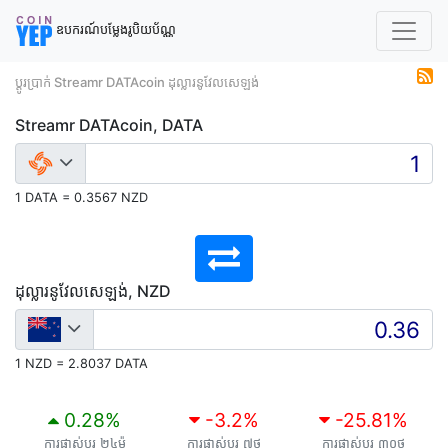
ឧបករណ៍បម្លែងរូបិយប័ណ្ណ
ប្តូរប្រាក់ Streamr DATAcoin ដុល្លារនូវែលសេឡង់
Streamr DATAcoin, DATA
1 DATA = 0.3567 NZD
ដុល្លារនូវែលសេឡង់, NZD
1 NZD = 2.8037 DATA
0.28
%
-3.2
%
-25.81
%
ការផ្លាស់ប្តូរ ២៤ម៉
ការផ្លាស់ប្តូរ ៧ថ
ការផ្លាស់ប្តូរ ៣០ថ