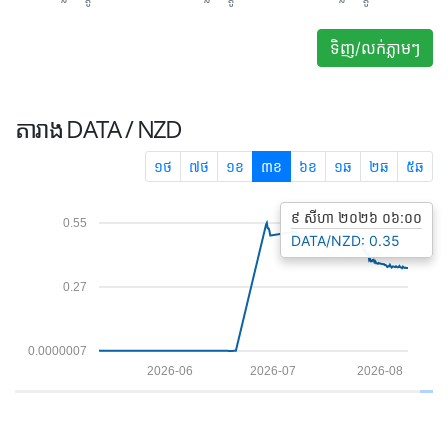
ទិញ/លក់ភ្លាមៗ
តារាង
DATA / NZD
១ថ
៧ថ
១ខ
៣ខ
៦ខ
១ឆ
២ឆ
៥ឆ
៩ សីហា ២០២៦ ០៦:០០
0.55
DATA/NZD: 0.35
0.27
0.0000007
2026-06
2026-07
2026-08