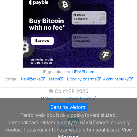
IP geolokace od
IP-API.com
Zdroje:
Peněženka
Těžba
Bitcoiny zdarma
Akční nabídky
© CoinYEP 2026
Ochrana osobních údajů
O nás
Beru na vědomí
Widget
Tento web používá k poskytování služeb,
API
NEW
personalizaci reklam a analýze návštěvnosti soubory
Partner
cookie. Používáním tohoto webu s tím souhlasíte.
Více
Darovat