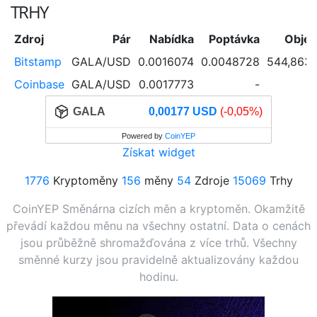
TRHY
Zdroj
Pár
Nabídka
Poptávka
Obje
Bitstamp
GALA/USD
0.0016074
0.0048728
544,863
Coinbase
GALA/USD
0.0017773
-
GALA
0,00177 USD
(-0,05%)
Powered by
CoinYEP
Získat widget
1776
Kryptoměny
156
měny
54
Zdroje
15069
Trhy
CoinYEP Směnárna cizích měn a kryptoměn. Okamžitě
převádí každou měnu na všechny ostatní. Data o cenách
jsou průběžně shromažďována z více trhů. Všechny
směnné kurzy jsou pravidelně aktualizovány každou
hodinu.