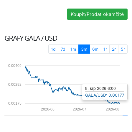
Koupit/Prodat okamžitě
GRAFY
GALA / USD
1d
7d
1m
3m
6m
1r
2r
5r
0.00409
0.00292
8. srp 2026 6:00
GALA/USD: 0.00177
0.00175
2026-06
2026-07
2026-08