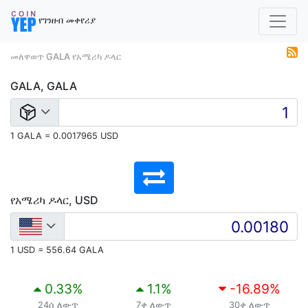
የገንዘብ መቀየሪያ
መለዋወጥ GALA የአሜሪካ ዶላር
GALA, GALA
1 GALA = 0.0017965 USD
የአሜሪካ ዶላር, USD
1 USD = 556.64 GALA
0.33
%
1.1
%
-16.89
%
24ሰ ለውጥ
7ቀ ለውጥ
30ቀ ለውጥ