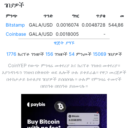
ገበያዎች
ምንጭ
ጥንድ
ግዢ
ጥያቄ
መጠ
Bitstamp
GALA/USD
0.0016074
0.0048728
544,863
Coinbase
GALA/USD
0.0018005
-
ዊጅት ያግኙ
1776
ክሪፕቶ ገንዘቦች
156
ገንዘቦች
54
ምንጮች
15069
ገበያዎች
CoinYEP የውጭ ምንዛሬ መቀየሪያ እና ክሪፕቶ ገንዘብ መቀየሪያ።
እያንዳንዱን ገንዘብ በቅጽበት ወደ ሌሎች ሁሉ ይቀይራል። የዋጋ መረጃዎች
በተከታታይ ከተለያዩ ገበያዎች ይሰበሰባሉ። ሁሉም የምንዛሬ ተመኖች
በየሰዓቱ በየሰዓቱ ይዘመናሉ።