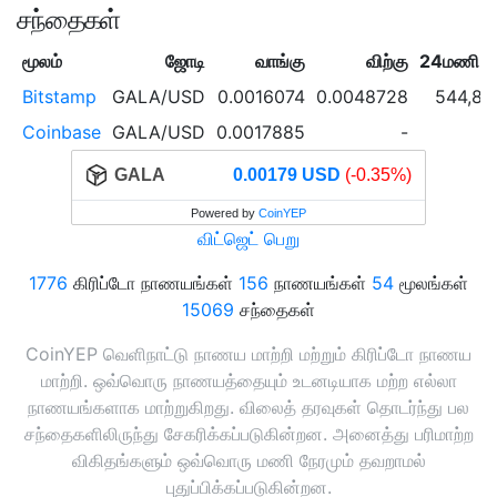
சந்தைகள்
மூலம்
ஜோடி
வாங்கு
விற்கு
24மணி ந
Bitstamp
GALA/USD
0.0016074
0.0048728
544,8
Coinbase
GALA/USD
0.0017885
-
GALA
0.00179 USD
(-0.35%)
Powered by
CoinYEP
விட்ஜெட் பெறு
1776
கிரிப்டோ நாணயங்கள்
156
நாணயங்கள்
54
மூலங்கள்
15069
சந்தைகள்
CoinYEP வெளிநாட்டு நாணய மாற்றி மற்றும் கிரிப்டோ நாணய
மாற்றி. ஒவ்வொரு நாணயத்தையும் உடனடியாக மற்ற எல்லா
நாணயங்களாக மாற்றுகிறது. விலைத் தரவுகள் தொடர்ந்து பல
சந்தைகளிலிருந்து சேகரிக்கப்படுகின்றன. அனைத்து பரிமாற்ற
விகிதங்களும் ஒவ்வொரு மணி நேரமும் தவறாமல்
புதுப்பிக்கப்படுகின்றன.