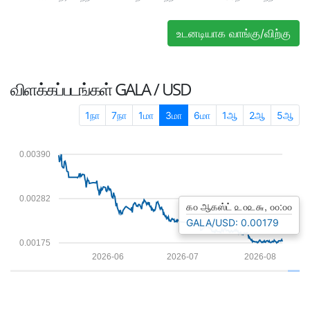
உடனடியாக வாங்கு/விற்கு
விளக்கப்படங்கள்
GALA / USD
1நா
7நா
1மா
3மா
6மா
1ஆ
2ஆ
5ஆ
0.00390
0.00282
௧௦ ஆகஸ்ட் ௨௦௨௬, ௦௦:௦௦
GALA/USD: 0.00179
0.00175
2026-06
2026-07
2026-08