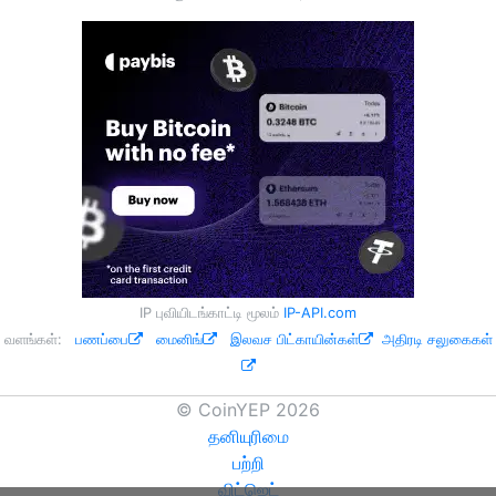
IP புவியிடங்காட்டி மூலம்
IP-API.com
வளங்கள்:
பணப்பை
மைனிங்
இலவச பிட்காயின்கள்
அதிரடி சலுகைகள்
© CoinYEP 2026
தனியுரிமை
பற்றி
விட்ஜெட்