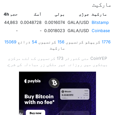
مارکیٹ
مارکیٹ
جوڑی
بولی
آسک
حجم 24h
544,863 GALA
0.0048728
0.0016074
GALA/USD
Bitstamp
-
-
0.0018023
GALA/USD
Coinbase
1776
کریپٹو کرنسیوں
156
کرنسیوں
54
ذرائع
15069
مارکیٹ
CoinYEP منی کنورٹر 173 کرنسیوں کے لئے مرکزی
بینکوں میں روزانہ غیر ملکی زر مبادلہ کی شرح.