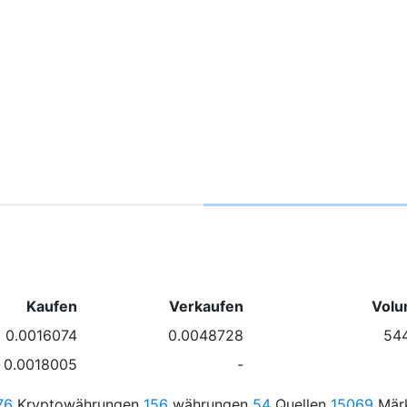
Kaufen
Verkaufen
Volu
0.0016074
0.0048728
54
0.0018005
-
76
Kryptowährungen
156
währungen
54
Quellen
15069
Mär