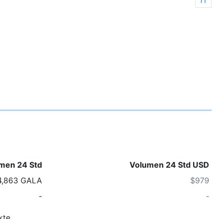
1T
men 24 Std
Volumen 24 Std USD
4,863 GALA
$979
-
-
kte