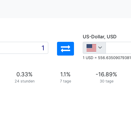
US-Dollar, USD
1 USD = 556.6350907938
0.33
%
1.1
%
-16.89
%
24 stunden
7 tage
30 tage