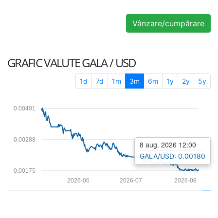
Vânzare/cumpărare
GRAFIC VALUTE
GALA / USD
1d
7d
1m
3m
6m
1y
2y
5y
0.00401
0.00288
8 aug. 2026 12:00
GALA/USD: 0.00180
0.00175
2026-06
2026-07
2026-08