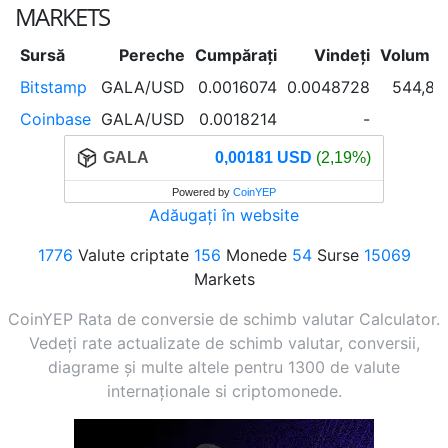
MARKETS
Sursă
Pereche
Cumpărați
Vindeți
Volum în
Bitstamp
GALA/USD
0.0016074
0.0048728
544,8
Coinbase
GALA/USD
0.0018214
-
GALA
0,00181 USD
(2,19%)
Powered by
CoinYEP
Adăugați în website
1776
Valute criptate
156
Monede
54
Surse
15069
Markets
CoinYEP Rata de conversie de schimb valutar Calculator.
Vedeți rate actualizate de schimb valutar, conversii,
diagrame și multe altele pentru 1300 de valute
internaționale si criptomonede.