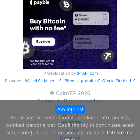
IP Geolocation by
IP-API.com
Resurse:
Wallet
Minerit
Bitcoins gratuite
Oferte Fierbinți
© CoinYEP 2026
Politica de Confidențialitate
Despre noi
Am înțeles!
Widget
Acest site folosește module cookie pentru analiză,
API
NEW
conținut personalizat. Dacă răsfoiți în continuare acest
Partner
site, sunteți de acord cu această utilizare.
Citeste mai
Donează