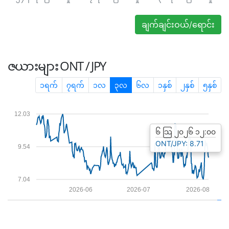
ချက်ချင်းဝယ်/ရောင်း
ဇယားများ
ONT / JPY
၁ရက်
၇ရက်
၁လ
၃လ
၆လ
၁နှစ်
၂နှစ်
၅နှစ်
12.03
၆ သြ ၂၀၂၆ ၁၂:၀၀
ONT/JPY: 8.71
9.54
7.04
2026-06
2026-07
2026-08