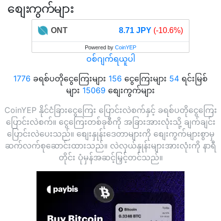
စျေးကွက်များ
ONT
8.71 JPY
(-10.6%)
Powered by
CoinYEP
ဝစ်ဂျက်ရယူပါ
1776
ခရစ်ပတိုငွေကြေးများ
156
ငွေကြေးများ
54
ရင်းမြစ်
များ
15069
စျေးကွက်များ
CoinYEP နိုင်ငံခြားငွေကြေး ပြောင်းလဲစက်နှင့် ခရစ်ပတိုငွေကြေး
ပြောင်းလဲစက်။ ငွေကြေးတစ်ခုစီကို အခြားအားလုံးသို့ ချက်ချင်း
ပြောင်းလဲပေးသည်။ စျေးနှုန်းဒေတာများကို စျေးကွက်များစွာမှ
ဆက်လက်စုဆောင်းထားသည်။ လဲလှယ်နှုန်းများအားလုံးကို နာရီ
တိုင်း ပုံမှန်အဆင့်မြှင့်တင်သည်။