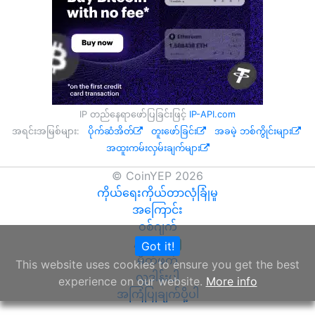
IP တည်နေရာဖော်ပြခြင်းဖြင့်
IP-API.com
အရင်းအမြစ်များ:
ပိုက်ဆံအိတ်
တူးဖော်ခြင်း
အခမဲ့ ဘစ်ကွိုင်းများ
အထူးကမ်းလှမ်းချက်များ
© CoinYEP 2026
ကိုယ်ရေးကိုယ်တာလုံခြုံမှု
အကြောင်း
ဝစ်ဂျက်
API
Got it!
NEW
မိတ်ဖက်
This website uses cookies to ensure you get the best
လှူဒါန်းပါ
experience on our website.
More info
အကြံပြုချက်ပို့ပါ