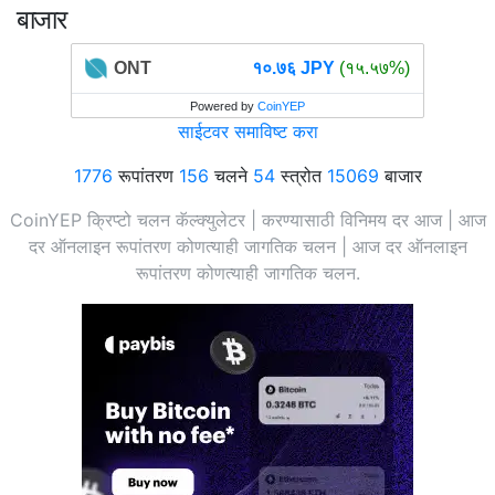
बाजार
ONT
१०.७६ JPY
(१५.५७%)
Powered by
CoinYEP
साईटवर समाविष्ट करा
1776
रूपांतरण
156
चलने
54
स्त्रोत
15069
बाजार
CoinYEP क्रिप्टो चलन कॅल्क्युलेटर | करण्यासाठी विनिमय दर आज | आज
दर ऑनलाइन रूपांतरण कोणत्याही जागतिक चलन | आज दर ऑनलाइन
रूपांतरण कोणत्याही जागतिक चलन.