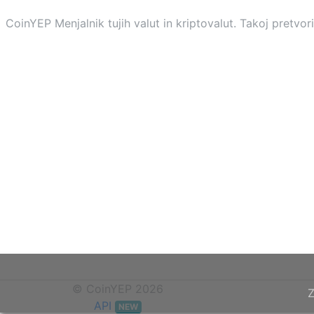
CoinYEP Menjalnik tujih valut in kriptovalut. Takoj pretvo
© CoinYEP 2026
Z
API
NEW