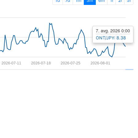
1d
7d
1m
3m
6m
1l
2l
5l
7. avg. 2026 0:00
ONT/JPY: 8.38
2026-07-11
2026-07-18
2026-07-25
2026-08-01