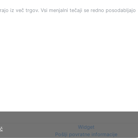
ajo iz več trgov. Vsi menjalni tečaji se redno posodabljajo
Widget
eč
Pošlji povratne informacije