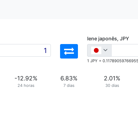
Iene japonês, JPY
1 JPY = 0.1178905976695
-12.92
%
6.83
%
2.01
%
24 horas
7 dias
30 dias