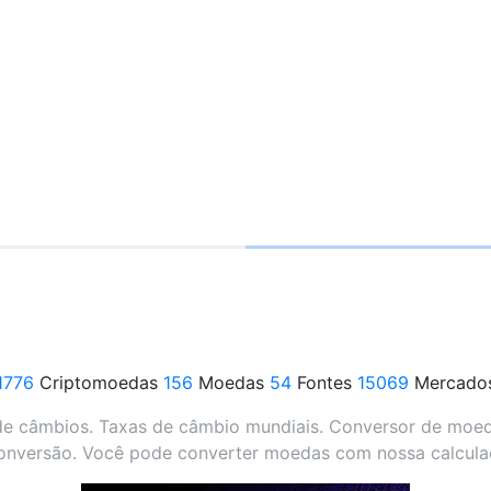
1776
Criptomoedas
156
Moedas
54
Fontes
15069
Mercado
e câmbios. Taxas de câmbio mundiais. Conversor de moeda
onversão. Você pode converter moedas com nossa calcul