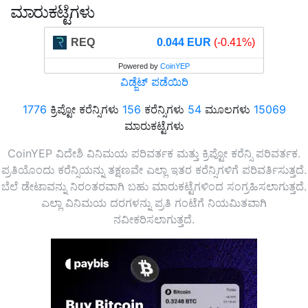
ಮಾರುಕಟ್ಟೆಗಳು
REQ
0.044 EUR
(-0.41%)
Powered by
CoinYEP
ವಿಡ್ಜೆಟ್ ಪಡೆಯಿರಿ
1776
ಕ್ರಿಪ್ಟೋ ಕರೆನ್ಸಿಗಳು
156
ಕರೆನ್ಸಿಗಳು
54
ಮೂಲಗಳು
15069
ಮಾರುಕಟ್ಟೆಗಳು
CoinYEP ವಿದೇಶಿ ವಿನಿಮಯ ಪರಿವರ್ತಕ ಮತ್ತು ಕ್ರಿಪ್ಟೋ ಕರೆನ್ಸಿ ಪರಿವರ್ತಕ.
ಪ್ರತಿಯೊಂದು ಕರೆನ್ಸಿಯನ್ನು ತಕ್ಷಣವೇ ಎಲ್ಲಾ ಇತರ ಕರೆನ್ಸಿಗಳಿಗೆ ಪರಿವರ್ತಿಸುತ್ತದೆ.
ಬೆಲೆ ಡೇಟಾವನ್ನು ನಿರಂತರವಾಗಿ ಬಹು ಮಾರುಕಟ್ಟೆಗಳಿಂದ ಸಂಗ್ರಹಿಸಲಾಗುತ್ತದೆ.
ಎಲ್ಲಾ ವಿನಿಮಯ ದರಗಳನ್ನು ಪ್ರತಿ ಗಂಟೆಗೆ ನಿಯಮಿತವಾಗಿ
ನವೀಕರಿಸಲಾಗುತ್ತದೆ.