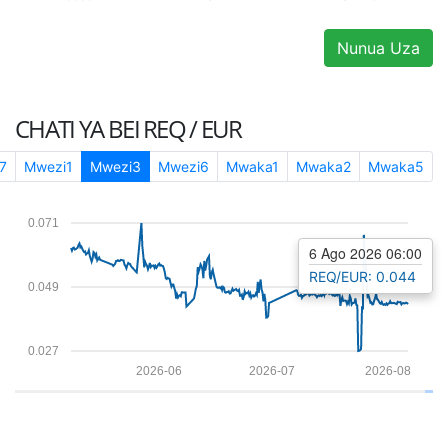
Nunua Uza
CHATI YA BEI
REQ / EUR
7
Mwezi1
Mwezi3
Mwezi6
Mwaka1
Mwaka2
Mwaka5
0.071
6 Ago 2026 06:00
REQ/EUR: 0.044
0.049
0.027
2026-06
2026-07
2026-08