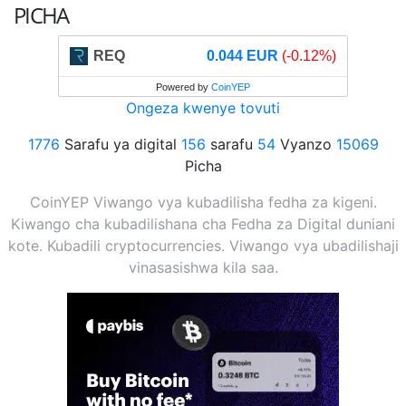
PICHA
REQ
0.044 EUR
(-0.12%)
Powered by
CoinYEP
Ongeza kwenye tovuti
1776
Sarafu ya digital
156
sarafu
54
Vyanzo
15069
Picha
CoinYEP Viwango vya kubadilisha fedha za kigeni.
Kiwango cha kubadilishana cha Fedha za Digital duniani
kote. Kubadili cryptocurrencies. Viwango vya ubadilishaji
vinasasishwa kila saa.