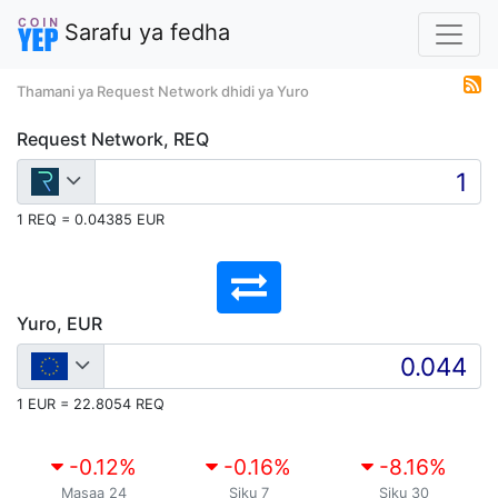
Sarafu ya fedha
Thamani ya Request Network dhidi ya Yuro
Request Network, REQ
1 REQ = 0.04385 EUR
Yuro, EUR
1 EUR = 22.8054 REQ
-0.12
%
-0.16
%
-8.16
%
Masaa 24
Siku 7
Siku 30