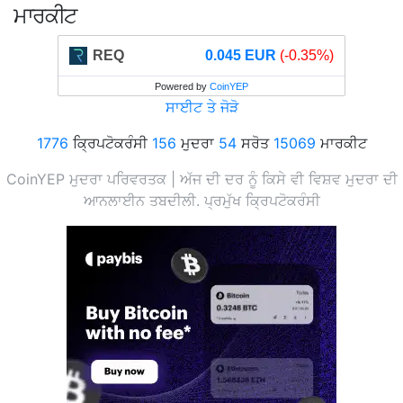
ਮਾਰਕੀਟ
REQ
0.045 EUR
(-0.35%)
Powered by
CoinYEP
ਸਾਈਟ ਤੇ ਜੋੜੋ
1776
ਕ੍ਰਿਪਟੋਕਰੰਸੀ
156
ਮੁਦਰਾ
54
ਸਰੋਤ
15069
ਮਾਰਕੀਟ
CoinYEP ਮੁਦਰਾ ਪਰਿਵਰਤਕ | ਅੱਜ ਦੀ ਦਰ ਨੂੰ ਕਿਸੇ ਵੀ ਵਿਸ਼ਵ ਮੁਦਰਾ ਦੀ
ਆਨਲਾਈਨ ਤਬਦੀਲੀ. ਪ੍ਰਮੁੱਖ ਕ੍ਰਿਪਟੋਕਰੰਸੀ