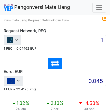
Pengonversi Mata Uang
Kurs mata uang Request Network dan Euro
Request Network, REQ
1 REQ = 0.04462 EUR
Euro, EUR
1 EUR = 22.4123 REQ
1.32
%
2.13
%
-4.53
%
24 jam
7 hari
30 hari