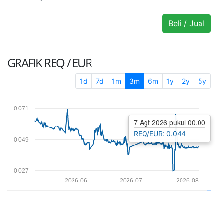
Beli / Jual
GRAFIK
REQ / EUR
1d
7d
1m
3m
6m
1y
2y
5y
0.071
7 Agt 2026 pukul 00.00
REQ/EUR: 0.044
0.049
0.027
2026-06
2026-07
2026-08