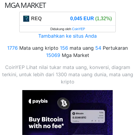
MGA MARKET
REQ
0,045 EUR
(1,32%)
Didukung oleh
CoinYEP
Tambahkan ke situs Anda
1776
Mata uang kripto
156
mata uang
54
Pertukaran
15069
Mga Market
CoinYEP Lihat nilai tukar mata uang, konversi, diagram
terkini, untuk lebih dari 1300 mata uang dunia, mata uang
kripto