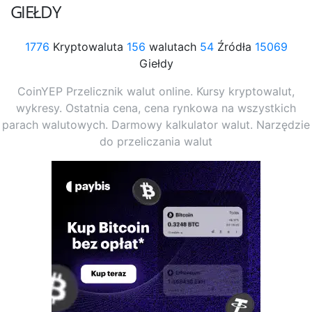
GIEŁDY
1776
Kryptowaluta
156
walutach
54
Źródła
15069
Giełdy
CoinYEP Przelicznik walut online. Kursy kryptowalut,
wykresy. Ostatnia cena, cena rynkowa na wszystkich
parach walutowych. Darmowy kalkulator walut. Narzędzie
do przeliczania walut