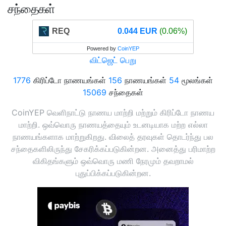
சந்தைகள்
REQ
0.044 EUR
(0.06%)
Powered by
CoinYEP
விட்ஜெட் பெறு
1776
கிரிப்டோ நாணயங்கள்
156
நாணயங்கள்
54
மூலங்கள்
15069
சந்தைகள்
CoinYEP வெளிநாட்டு நாணய மாற்றி மற்றும் கிரிப்டோ நாணய
மாற்றி. ஒவ்வொரு நாணயத்தையும் உடனடியாக மற்ற எல்லா
நாணயங்களாக மாற்றுகிறது. விலைத் தரவுகள் தொடர்ந்து பல
சந்தைகளிலிருந்து சேகரிக்கப்படுகின்றன. அனைத்து பரிமாற்ற
விகிதங்களும் ஒவ்வொரு மணி நேரமும் தவறாமல்
புதுப்பிக்கப்படுகின்றன.