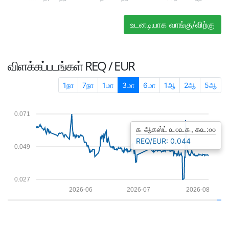
உடனடியாக வாங்கு/விற்கு
விளக்கப்படங்கள்
REQ / EUR
1நா
7நா
1மா
3மா
6மா
1ஆ
2ஆ
5ஆ
0.071
௬ ஆகஸ்ட் ௨௦௨௬, ௧௨:௦௦
REQ/EUR: 0.044
0.049
0.027
2026-06
2026-07
2026-08